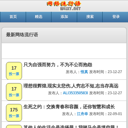
首页
精选
添加
搜索
登录
最新网络流行语
只为自强而努力，不为不公而抱怨
17
发布人：
悟真
发布时间：23-12-27
投一票
理想很辉煌,现实太悲伤,人穷志不短,志当存高远
17
发布人：
ALI353350583I
发布时间：23-12-27
投一票
生死之约：交换青春和容颜，还你智慧和成长
175
发布人：
江舟幸
发布时间：22-09-01
投一票
其他人的生活全是选择题！我踏马全是填空题！