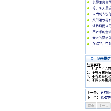
长得跟寓言
哼，冬天最
以后别人说你
风萧萧兮易
让暴风雨来
不求考的全
最大的梦想
别逼我，否
我来模仿
注意事项：
1、注册用户方
2、不得发布色
3、不得发布反
4、不要发布重
上一条：
只有殉
下一条：
我眼本