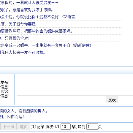
故事似的，一看就让人很受启发－－
流氓了，总是喜欢对我冻手冻脚。
会个屁，你就说比你个屁都不会好...CZ语言
水寒，欠了钱兮你要还
的更猛烈些吧，把那些约会的都淋成落汤鸡。
会，只愿蒙的全对！
就是变成一只蜗牛，一出生就有一套属于自己的新房住！
则我伟大起来一发不可收拾。
可发布！
情信息！
动言论！
复信息！
情的女人，没有痴情的男人。
明，因你而瞎！！！
共
1
记录
页次:
1
/1
条
/页 转到
页