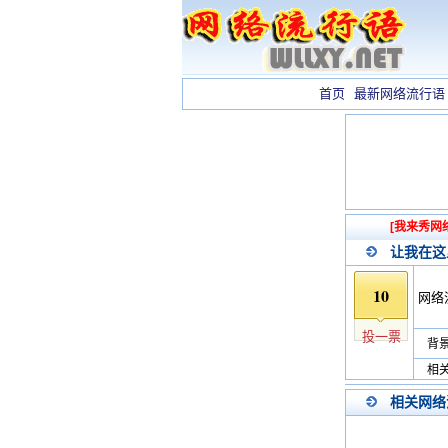
首页
最新网络流行语
[我来秀网
让我在这
10
网络
投一票
背景
相关
相关网络