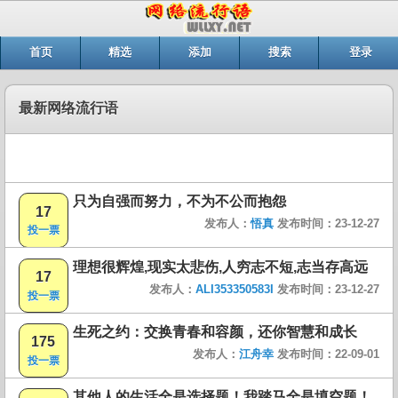
首页
精选
添加
搜索
登录
最新网络流行语
只为自强而努力，不为不公而抱怨
17
发布人：
悟真
发布时间：23-12-27
投一票
理想很辉煌,现实太悲伤,人穷志不短,志当存高远
17
发布人：
ALI353350583I
发布时间：23-12-27
投一票
生死之约：交换青春和容颜，还你智慧和成长
175
发布人：
江舟幸
发布时间：22-09-01
投一票
其他人的生活全是选择题！我踏马全是填空题！