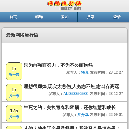
首页
精选
添加
搜索
登录
最新网络流行语
只为自强而努力，不为不公而抱怨
17
发布人：
悟真
发布时间：23-12-27
投一票
理想很辉煌,现实太悲伤,人穷志不短,志当存高远
17
发布人：
ALI353350583I
发布时间：23-12-27
投一票
生死之约：交换青春和容颜，还你智慧和成长
175
发布人：
江舟幸
发布时间：22-09-01
投一票
其他人的生活全是选择题！我踏马全是填空题！