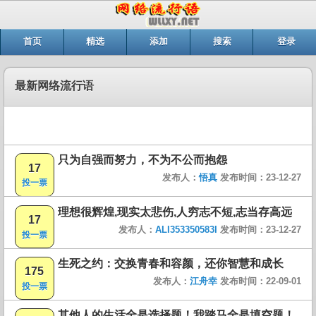
首页
精选
添加
搜索
登录
最新网络流行语
只为自强而努力，不为不公而抱怨
17
发布人：
悟真
发布时间：23-12-27
投一票
理想很辉煌,现实太悲伤,人穷志不短,志当存高远
17
发布人：
ALI353350583I
发布时间：23-12-27
投一票
生死之约：交换青春和容颜，还你智慧和成长
175
发布人：
江舟幸
发布时间：22-09-01
投一票
其他人的生活全是选择题！我踏马全是填空题！