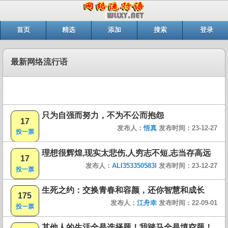
首页
精选
添加
搜索
登录
最新网络流行语
只为自强而努力，不为不公而抱怨
17
发布人：
悟真
发布时间：23-12-27
投一票
理想很辉煌,现实太悲伤,人穷志不短,志当存高远
17
发布人：
ALI353350583I
发布时间：23-12-27
投一票
生死之约：交换青春和容颜，还你智慧和成长
175
发布人：
江舟幸
发布时间：22-09-01
投一票
其他人的生活全是选择题！我踏马全是填空题！