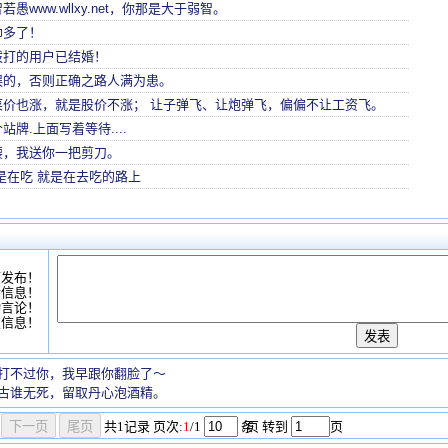
愚www.wllxy.net，你那是大于弱智。
帅多了！
拨打的用户已结婚！
误的，否则正确之路人满为患。
菜价也涨，就是股价不涨； 让子弹飞、让炮弹飞，偏偏不让工资飞。
牌.上面写着等待....
腰，我送你一把剪刀。
是在吃 就是在去吃的路上
可发布！
情信息！
动言论！
复信息！
打不过你，我早跟你翻脸了～
古谁无死，留取丹心泡酒精。
共
1
记录
页次:
1
/1
条
/页 转到
页