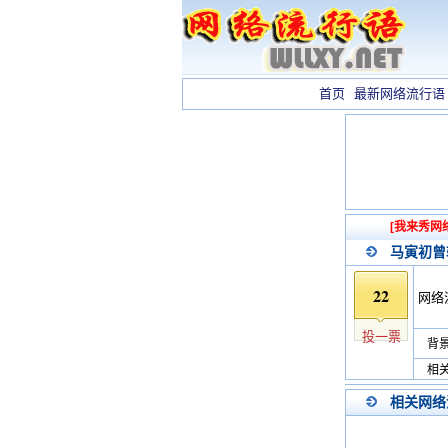
首页
最新网络流行语
[我来秀网
马寅初曾
22
网络
投一票
背景
相关
相关网络