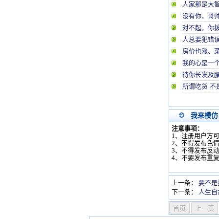
人家那是大智若
没有你，哥
对不起，你
人总要犯错
房价也涨、
我的心是一个站
待你长发及
所谓吃货 不
我来模仿
注意事项：
1、注册用户方
2、不得发布色
3、不得发布反
4、不要发布重
上一条：
要不是
下一条：
人生自