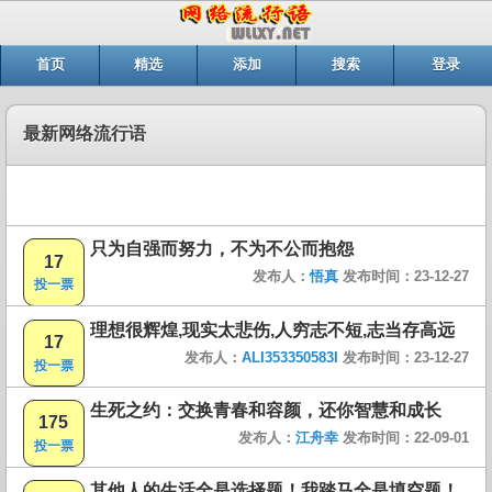
首页
精选
添加
搜索
登录
最新网络流行语
只为自强而努力，不为不公而抱怨
17
发布人：
悟真
发布时间：23-12-27
投一票
理想很辉煌,现实太悲伤,人穷志不短,志当存高远
17
发布人：
ALI353350583I
发布时间：23-12-27
投一票
生死之约：交换青春和容颜，还你智慧和成长
175
发布人：
江舟幸
发布时间：22-09-01
投一票
其他人的生活全是选择题！我踏马全是填空题！