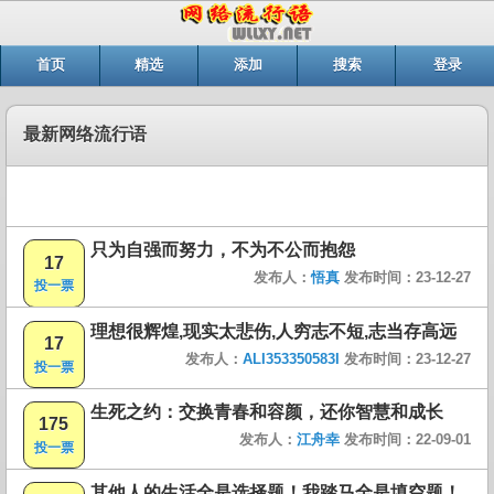
首页
精选
添加
搜索
登录
最新网络流行语
只为自强而努力，不为不公而抱怨
17
发布人：
悟真
发布时间：23-12-27
投一票
理想很辉煌,现实太悲伤,人穷志不短,志当存高远
17
发布人：
ALI353350583I
发布时间：23-12-27
投一票
生死之约：交换青春和容颜，还你智慧和成长
175
发布人：
江舟幸
发布时间：22-09-01
投一票
其他人的生活全是选择题！我踏马全是填空题！