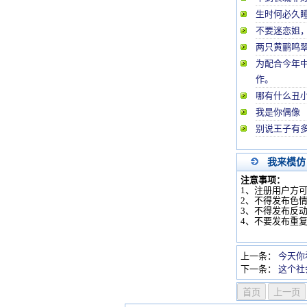
生时何必久
不要迷恋姐，姐
两只黄鹂鸣翠
为配合今年
作。
哪有什么丑
我是你偶像
别说王子有
我来模仿
注意事项：
1、注册用户方
2、不得发布色
3、不得发布反
4、不要发布重
上一条：
今天你
下一条：
这个社