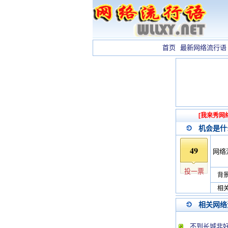
首页
最新网络流行语
[我来秀网
机会是什
49
网络
投一票
背景
相关
相关网络
不到长城非