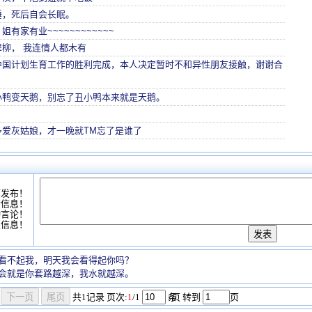
睡，死后自会长眠。
有家有业~~~~~~~~~~~~
柳， 我连情人都木有
中国计划生育工作的胜利完成，本人决定暂时不和异性朋友接触，谢谢合
小鸭变天鹅，别忘了丑小鸭本来就是天鹅。
多爱灰姑娘，才一晚就TM忘了是谁了
可发布！
情信息！
动言论！
复信息！
看不起我，明天我会看得起你吗？
会就是你套路越深，我水就越深。
共
1
记录
页次:
1
/1
条
/页 转到
页