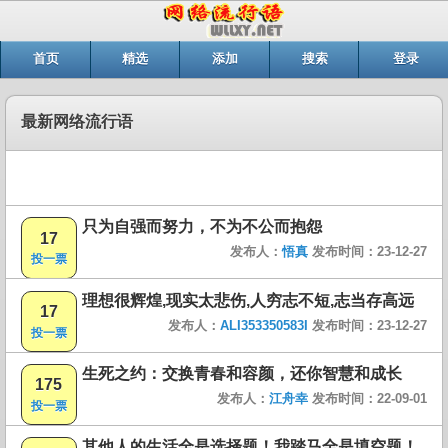
首页
精选
添加
搜索
登录
最新网络流行语
只为自强而努力，不为不公而抱怨
17
发布人：
悟真
发布时间：23-12-27
投一票
理想很辉煌,现实太悲伤,人穷志不短,志当存高远
17
发布人：
ALI353350583I
发布时间：23-12-27
投一票
生死之约：交换青春和容颜，还你智慧和成长
175
发布人：
江舟幸
发布时间：22-09-01
投一票
其他人的生活全是选择题！我踏马全是填空题！