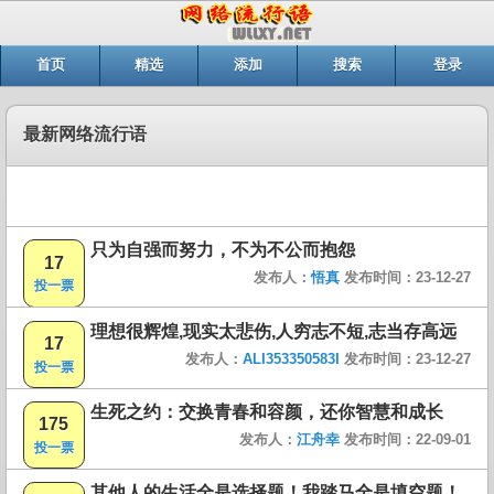
首页
精选
添加
搜索
登录
最新网络流行语
只为自强而努力，不为不公而抱怨
17
发布人：
悟真
发布时间：23-12-27
投一票
理想很辉煌,现实太悲伤,人穷志不短,志当存高远
17
发布人：
ALI353350583I
发布时间：23-12-27
投一票
生死之约：交换青春和容颜，还你智慧和成长
175
发布人：
江舟幸
发布时间：22-09-01
投一票
其他人的生活全是选择题！我踏马全是填空题！