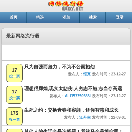
首页
精选
添加
搜索
登录
最新网络流行语
只为自强而努力，不为不公而抱怨
17
发布人：
悟真
发布时间：23-12-27
投一票
理想很辉煌,现实太悲伤,人穷志不短,志当存高远
17
发布人：
ALI353350583I
发布时间：23-12-27
投一票
生死之约：交换青春和容颜，还你智慧和成长
175
发布人：
江舟幸
发布时间：22-09-01
投一票
其他人的生活全是选择题！我踏马全是填空题！