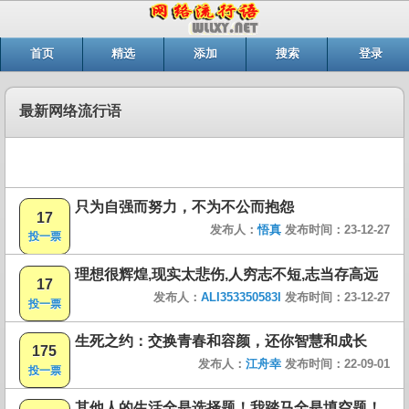
首页
精选
添加
搜索
登录
最新网络流行语
只为自强而努力，不为不公而抱怨
17
发布人：
悟真
发布时间：23-12-27
投一票
理想很辉煌,现实太悲伤,人穷志不短,志当存高远
17
发布人：
ALI353350583I
发布时间：23-12-27
投一票
生死之约：交换青春和容颜，还你智慧和成长
175
发布人：
江舟幸
发布时间：22-09-01
投一票
其他人的生活全是选择题！我踏马全是填空题！