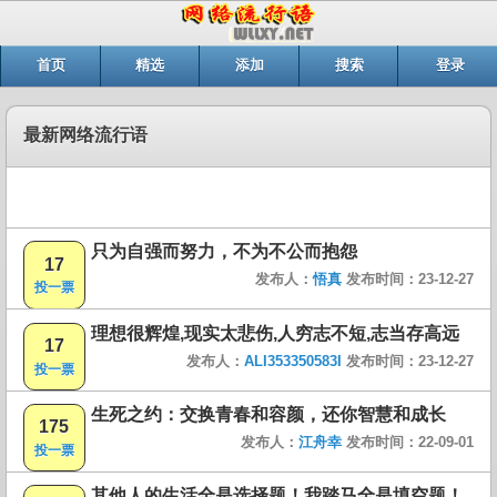
首页
精选
添加
搜索
登录
最新网络流行语
只为自强而努力，不为不公而抱怨
17
发布人：
悟真
发布时间：23-12-27
投一票
理想很辉煌,现实太悲伤,人穷志不短,志当存高远
17
发布人：
ALI353350583I
发布时间：23-12-27
投一票
生死之约：交换青春和容颜，还你智慧和成长
175
发布人：
江舟幸
发布时间：22-09-01
投一票
其他人的生活全是选择题！我踏马全是填空题！