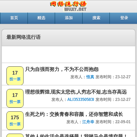
首页
精选
添加
搜索
登录
最新网络流行语
只为自强而努力，不为不公而抱怨
17
发布人：
悟真
发布时间：23-12-27
投一票
理想很辉煌,现实太悲伤,人穷志不短,志当存高远
17
发布人：
ALI353350583I
发布时间：23-12-27
投一票
生死之约：交换青春和容颜，还你智慧和成长
175
发布人：
江舟幸
发布时间：22-09-01
投一票
其他人的生活全是选择题！我踏马全是填空题！