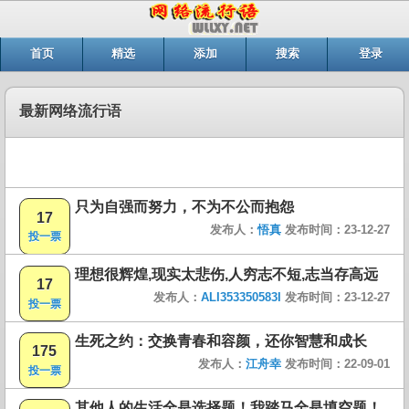
首页
精选
添加
搜索
登录
最新网络流行语
只为自强而努力，不为不公而抱怨
17
发布人：
悟真
发布时间：23-12-27
投一票
理想很辉煌,现实太悲伤,人穷志不短,志当存高远
17
发布人：
ALI353350583I
发布时间：23-12-27
投一票
生死之约：交换青春和容颜，还你智慧和成长
175
发布人：
江舟幸
发布时间：22-09-01
投一票
其他人的生活全是选择题！我踏马全是填空题！