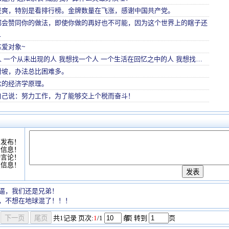
是爽，特别是看排行榜。金牌数量在飞涨，感谢中国共产党。
都会赞同你的做法，即使你做的再好也不可能，因为这个世界上的瞎子还
…
爱对象~
 一个从未出现的人 我想找一个人 一个生活在回忆之中的人 我想找…
滑坡，办法总比困难多。
念的经济学原理。
自己说：努力工作，为了能够交上个税而奋斗！
可发布！
情信息！
动言论！
复信息！
逼，我们还是兄弟！
，不想在地球混了！！！
共
1
记录
页次:
1
/1
条
/页 转到
页