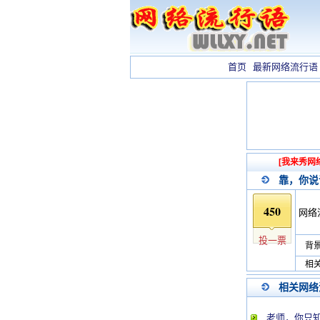
首页
最新网络流行语
[我来秀网
靠，你说
450
网络
投一票
背景
相关
相关网络
老师，你只知