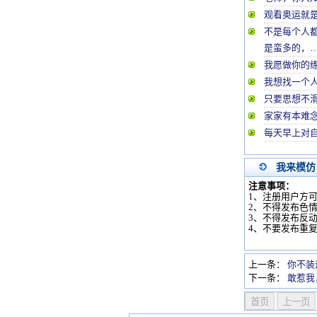
观看奥运就
不是每个人
是蛮多的，
我愿做你的练
我想找一个人
只要思想不
家家有本难
每天早上对
我来模仿
注意事项：
1、注册用户方
2、不得发布色
3、不得发布反
4、不要发布重
上一条：
你不装
下一条：
敢惹我