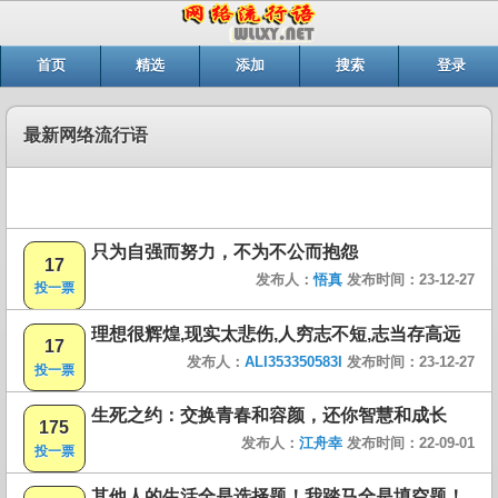
首页
精选
添加
搜索
登录
最新网络流行语
只为自强而努力，不为不公而抱怨
17
发布人：
悟真
发布时间：23-12-27
投一票
理想很辉煌,现实太悲伤,人穷志不短,志当存高远
17
发布人：
ALI353350583I
发布时间：23-12-27
投一票
生死之约：交换青春和容颜，还你智慧和成长
175
发布人：
江舟幸
发布时间：22-09-01
投一票
其他人的生活全是选择题！我踏马全是填空题！