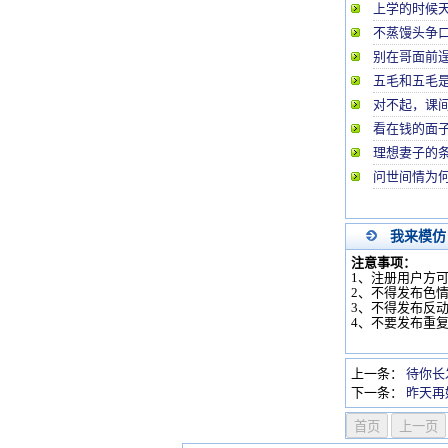
上学的时候
不蒸馒头争
别在哥面前
五毛和五毛
对不起，课间
看在钱的面
理想妻子的
问世间情为
我来模仿
注意事项：
1、注册用户方
2、不得发布色
3、不得发布反
4、不要发布重
上一条：
待你长
下一条：
昨天再