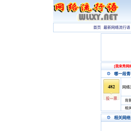
首页
最新网络流行语
[我来秀网
哪一段青
482
网络
投一票
背景
相关
相关网络