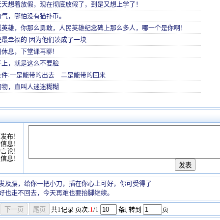
天天想着放假，现在彻底放假了，到是又想上学了！
口气，哪怕没有猫扑币。
逞英雄，你那么勇敢，人民英雄纪念碑上那么多人，哪一个是你啊！
是最幸福的 因为他们凑成了一块
休息，下堂课再聊!
子上，就是这么不要脸
条件:一是能带的出去 二是能带的回来
何物，直叫人迷迷糊糊
可发布！
情信息！
动言论！
复信息！
发及腰，给你一把小刀，插在你心上可好，你可受得了
好也走不回去，今天再难也要抬脚继续。
共
1
记录
页次:
1
/1
条
/页 转到
页