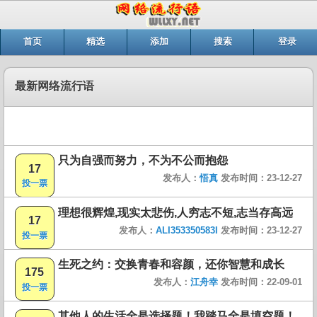
首页
精选
添加
搜索
登录
最新网络流行语
只为自强而努力，不为不公而抱怨
17
发布人：
悟真
发布时间：23-12-27
投一票
理想很辉煌,现实太悲伤,人穷志不短,志当存高远
17
发布人：
ALI353350583I
发布时间：23-12-27
投一票
生死之约：交换青春和容颜，还你智慧和成长
175
发布人：
江舟幸
发布时间：22-09-01
投一票
其他人的生活全是选择题！我踏马全是填空题！