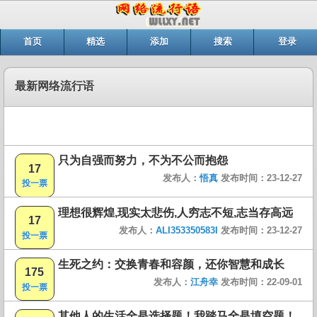
首页
精选
添加
搜索
登录
最新网络流行语
只为自强而努力，不为不公而抱怨
17
发布人：
悟真
发布时间：23-12-27
投一票
理想很辉煌,现实太悲伤,人穷志不短,志当存高远
17
发布人：
ALI353350583I
发布时间：23-12-27
投一票
生死之约：交换青春和容颜，还你智慧和成长
175
发布人：
江舟幸
发布时间：22-09-01
投一票
其他人的生活全是选择题！我踏马全是填空题！