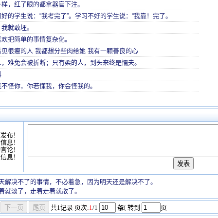
一样，红了眼的都拿器官下注。
好的学生说：“我考完了”。学习不好的学生说：“我靠！完了。
，我就敢埋。
喜欢把简单的事情复杂化。
见很瘦的人 我都想分些肉给她 我有一颗善良的心
人，难免会被折断；只有柔的人，到头来终是懦夫。
科
我不怪你，你若懂我，你会怪我的。
可发布！
情信息！
动言论！
复信息！
天解决不了的事情，不必着急，因为明天还是解决不了。
着就淡了，走着走着就散了。
共
1
记录
页次:
1
/1
条
/页 转到
页