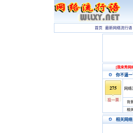
首页
最新网络流行语
[我来秀网
你不逼一
275
网络
投一票
背景
相关
相关网络