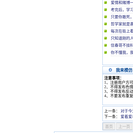
爱情和赌博
考完后，学习
只要你敢死
哲学家就是
每次在街上看
只知道刚的
信春哥不挂
你不懂我，
我来模仿
注意事项：
1、注册用户方
2、不得发布色
3、不得发布反
4、不要发布重
上一条：
对于今
下一条：
爱着爱