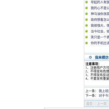
早起的人有饭吃
我的心不是
神马油你涨
政府想着怎
我很强大，
当今社会，
笑只是一个
你的手机比
我来模仿
注意事项：
1、注册用户方
2、不得发布色
3、不得发布反
4、不要发布重
上一条：
我上班
下一条：
对于今