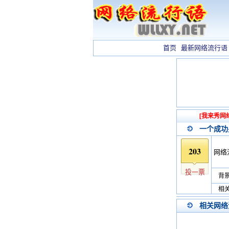
首页
最新网络流行语
[我来秀网
一个成功
203
网络
投一票
背景
相关
相关网络