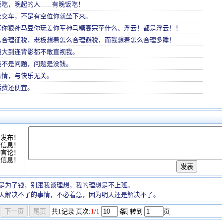
，晚起的人......有晚饭吃！
公交车，不是有空位你就坐下来。
蒜你狠神马豆你玩姜你军神马糖高宗苹什么、浮云！都是浮云！！
么合理征税，老板想着怎么合理避税，而我想着怎么合理多睡！
强大到连背影都不敢直视我。
钱不是问题，问题是没钱。
表情，与快乐无关。
话费还便宜。
可发布！
情信息！
动言论！
复信息！
是为了钱，别跟我谈理想，我的理想是不上班。
天解决不了的事情，不必着急，因为明天还是解决不了。
共
1
记录
页次:
1
/1
条
/页 转到
页