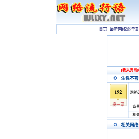
首页
最新网络流行语
[我来秀网
生性不喜
192
网络
投一票
背景
相关
相关网络