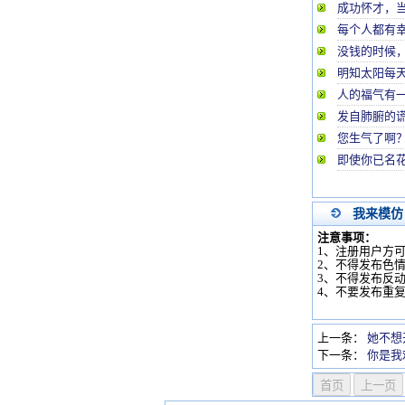
成功怀才，
每个人都有
没钱的时候
明知太阳每
人的福气有
发自肺腑的
您生气了啊
即使你已名
我来模仿
注意事项：
1、注册用户方
2、不得发布色
3、不得发布反
4、不要发布重
上一条：
她不想
下一条：
你是我