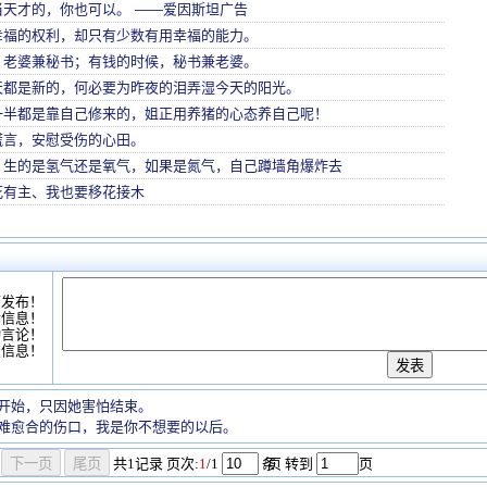
当天才的，你也可以。 ——爱因斯坦广告
幸福的权利，却只有少数有用幸福的能力。
，老婆兼秘书；有钱的时候，秘书兼老婆。
天都是新的，何必要为昨夜的泪弄湿今天的阳光。
一半都是靠自己修来的，姐正用养猪的心态养自己呢！
谎言，安慰受伤的心田。
？生的是氢气还是氧气，如果是氮气，自己蹲墙角爆炸去
花有主、我也要移花接木
可发布！
情信息！
动言论！
复信息！
开始，只因她害怕结束。
难愈合的伤口，我是你不想要的以后。
共
1
记录
页次:
1
/1
条
/页 转到
页