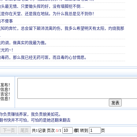
锄头最无情、只要锄头挥的好，没有墙脚挖不倒…
底是你在天堂、还是我在地狱。为什么我总是见不到你！
出不傻事
无知的奔忙，总会留下颠沛流离的伤，我多么希望明天有太阳，灼烧我那
…
己的调，做真实的我最为傲。
光的~！
的毒药，那么我已经无药可医，而且毒的心甘情愿。
可发布！
情信息！
动言论！
复信息！
你负责赚钱养家，我负责貌美如花。
翻书快并不可怕，可怕的是她还翻来翻去
共
1
记录
页次:
1
/1
条
/页 转到
页