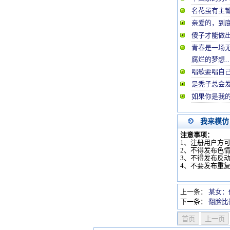
名花虽有主
亲爱的，到
傻子才能做
青春是一场
腐烂的梦想
唱歌要唱自
是秃子总会发
如果你是我
我来模仿
注意事项：
1、注册用户方
2、不得发布色
3、不得发布反
4、不要发布重
上一条：
某女：
下一条：
翻脸比