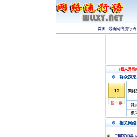
首页
最新网络流行语
[我来秀网
群众跑来
12
网络
投一票
背景
相关
相关网络
早回家的男