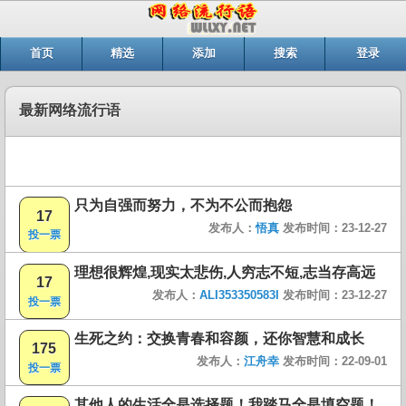
首页
精选
添加
搜索
登录
最新网络流行语
只为自强而努力，不为不公而抱怨
17
发布人：
悟真
发布时间：23-12-27
投一票
理想很辉煌,现实太悲伤,人穷志不短,志当存高远
17
发布人：
ALI353350583I
发布时间：23-12-27
投一票
生死之约：交换青春和容颜，还你智慧和成长
175
发布人：
江舟幸
发布时间：22-09-01
投一票
其他人的生活全是选择题！我踏马全是填空题！