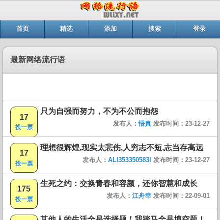
首页
精选
添加
搜索
登录
最新网络流行语
只为自强而努力，不为不公而抱怨
17
发布人：
悟真
发布时间：23-12-27
投一票
理想很辉煌,现实太悲伤,人穷志不短,志当存高远
17
发布人：
ALI353350583I
发布时间：23-12-27
投一票
生死之约：交换青春和容颜，还你智慧和成长
175
发布人：
江舟幸
发布时间：22-09-01
投一票
其他人的生活全是选择题！我踏马全是填空题！