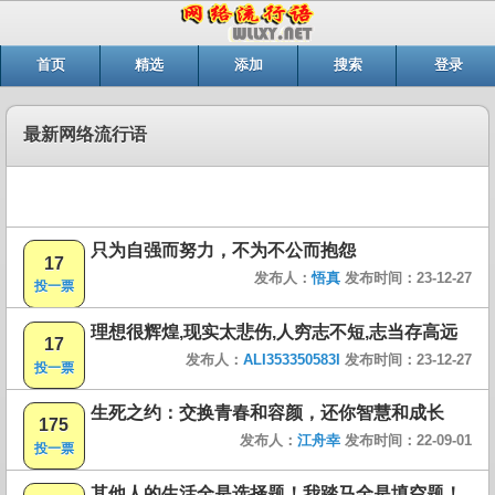
首页
精选
添加
搜索
登录
最新网络流行语
只为自强而努力，不为不公而抱怨
17
发布人：
悟真
发布时间：23-12-27
投一票
理想很辉煌,现实太悲伤,人穷志不短,志当存高远
17
发布人：
ALI353350583I
发布时间：23-12-27
投一票
生死之约：交换青春和容颜，还你智慧和成长
175
发布人：
江舟幸
发布时间：22-09-01
投一票
其他人的生活全是选择题！我踏马全是填空题！