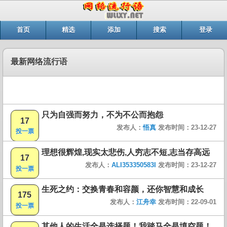
首页
精选
添加
搜索
登录
最新网络流行语
只为自强而努力，不为不公而抱怨
17
发布人：
悟真
发布时间：23-12-27
投一票
理想很辉煌,现实太悲伤,人穷志不短,志当存高远
17
发布人：
ALI353350583I
发布时间：23-12-27
投一票
生死之约：交换青春和容颜，还你智慧和成长
175
发布人：
江舟幸
发布时间：22-09-01
投一票
其他人的生活全是选择题！我踏马全是填空题！