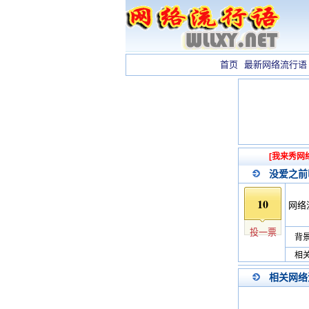
首页
最新网络流行语
[我来秀网
没爱之前
10
网络
投一票
背景
相关
相关网络