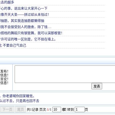
失去的越多
开心的事，说出来让大家开心一下
该像齐天大圣——拼过却从未怕过！
得抽筋，其实我连抽筋都懒得抽
我不会接受别人的施舍，除了钱....
你搭档的舞蹈只有钢管舞，我可以演那根管！
产许可证的唯一区别是，它不挂在墙上。
比 不要自己气自己
可发布！
情信息！
动言论！
复信息！
，你老婆喊你回家睡觉。
么过不去，只是再也回不去
共
1
记录
页次:
1
/1
条
/页 转到
页