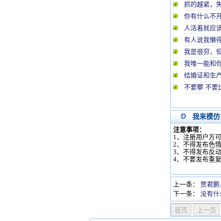
抓的越紧，
你有什么不
人活着就应
有人说我懒
我是很穷，但
我唯一能和
结婚证和生
不要攀 不要
我来模仿
注意事项：
1、注册用户方
2、不得发布色
3、不得发布反
4、不要发布重
上一条：
贾君鹏
下一条：
没有什