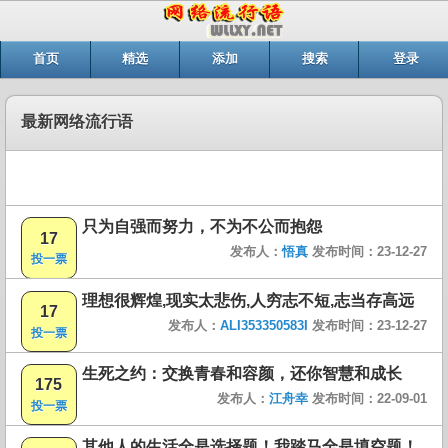
首页
精选
添加
搜索
登录
最新网络流行语
只为自强而努力，不为不公而抱怨
17
发布人：
悟真
发布时间：23-12-27
投一票
理想很辉煌,现实太悲伤,人穷志不短,志当存高远
17
发布人：
ALI353350583I
发布时间：23-12-27
投一票
生死之约：交换青春和容颜，还你智慧和成长
175
发布人：
江舟幸
发布时间：22-09-01
投一票
其他人的生活全是选择题！我踏马全是填空题！