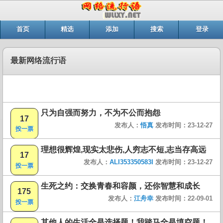
首页
精选
添加
搜索
登录
最新网络流行语
只为自强而努力，不为不公而抱怨
17
发布人：
悟真
发布时间：23-12-27
投一票
理想很辉煌,现实太悲伤,人穷志不短,志当存高远
17
发布人：
ALI353350583I
发布时间：23-12-27
投一票
生死之约：交换青春和容颜，还你智慧和成长
175
发布人：
江舟幸
发布时间：22-09-01
投一票
其他人的生活全是选择题！我踏马全是填空题！