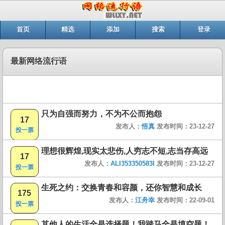
首页
精选
添加
搜索
登录
最新网络流行语
只为自强而努力，不为不公而抱怨
17
发布人：
悟真
发布时间：23-12-27
投一票
理想很辉煌,现实太悲伤,人穷志不短,志当存高远
17
发布人：
ALI353350583I
发布时间：23-12-27
投一票
生死之约：交换青春和容颜，还你智慧和成长
175
发布人：
江舟幸
发布时间：22-09-01
投一票
其他人的生活全是选择题！我踏马全是填空题！