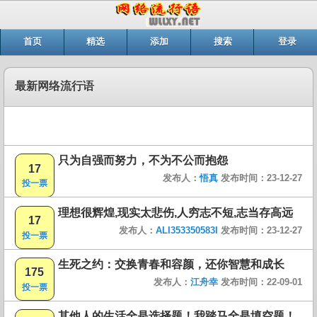
首页
精选
添加
搜索
登录
最新网络流行语
只为自强而努力，不为不公而抱怨
17
发布人：
悟真
发布时间：23-12-27
投一票
理想很辉煌,现实太悲伤,人穷志不短,志当存高远
17
发布人：
ALI353350583I
发布时间：23-12-27
投一票
生死之约：交换青春和容颜，还你智慧和成长
175
发布人：
江舟幸
发布时间：22-09-01
投一票
其他人的生活全是选择题！我踏马全是填空题！