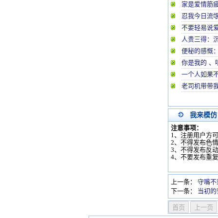
家是爱情筋
忍我今日流
不要轻易说
人贵三得：
便秘的感慨
你是我的 、
一个人如果
老司机带带
我来模仿
注意事项：
1、注册用户方
2、不得发布色
3、不得发布反
4、不要发布重
上一条：
守嘴不
下一条：
当初的