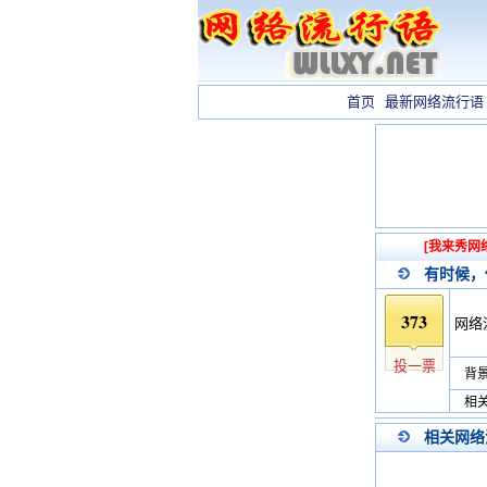
首页
最新网络流行语
[我来秀网
有时候，
373
网络
投一票
背景
相关
相关网络