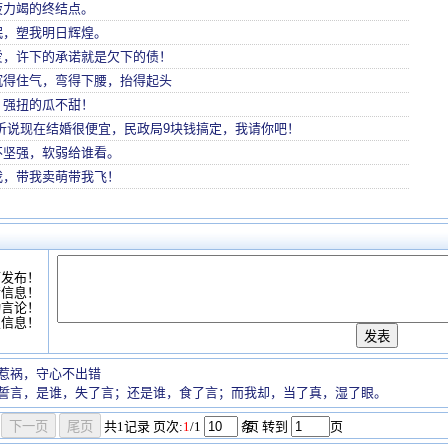
疲力竭的终结点。
氓，塑我明日辉煌。
爱，许下的承诺就是欠下的债！
沉得住气，弯得下腰，抬得起头
：强扭的瓜不甜！
听说现在结婚很便宜，民政局9块钱搞定，我请你吧！
不坚强，软弱给谁看。
我，带我卖萌带我飞！
可发布！
情信息！
动言论！
复信息！
惹祸，守心不出错
誓言，是谁，失了言；还是谁，食了言；而我却，当了真，湿了眼。
共
1
记录
页次:
1
/1
条
/页 转到
页