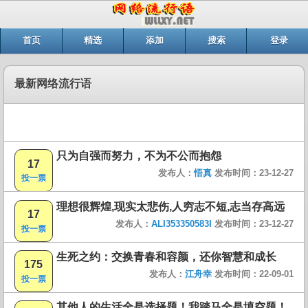
首页
精选
添加
搜索
登录
最新网络流行语
只为自强而努力，不为不公而抱怨
17
发布人：
悟真
发布时间：23-12-27
投一票
理想很辉煌,现实太悲伤,人穷志不短,志当存高远
17
发布人：
ALI353350583I
发布时间：23-12-27
投一票
生死之约：交换青春和容颜，还你智慧和成长
175
发布人：
江舟幸
发布时间：22-09-01
投一票
其他人的生活全是选择题！我踏马全是填空题！