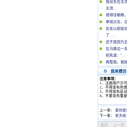
我出生在主流
主流…
捂得住眼睛
审视过去，
女友以前挺
了……
还不是因为
在马路见一
机吼道：“…
再惹我，我
我来模仿
注意事项：
1、注册用户方
2、不得发布色
3、不得发布反
4、不要发布重
上一条：
爱你是
下一条：
老天给