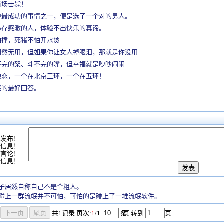
当场击毙！
中最成功的事情之一，便是选了一个对的男人。
心存感激的人，体验不出快乐的真谛。
怕撞，死猪不怕开水烫
固然无用，但如果你让女人掉眼泪，那就是你没用
不完的架、斗不完的嘴，但幸福就是吵吵闹闹
地恋，一个在北京三环，一个在五环！
怒的最好回答。
可发布！
情信息！
动言论！
复信息！
子居然自称自己不是个粗人。
碰上一群流氓并不可怕，可怕的是碰上了一堆流氓软件。
共
1
记录
页次:
1
/1
条
/页 转到
页