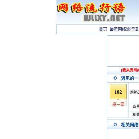
首页
最新网络流行语
[我来秀网
遇见的一
182
网络
投一票
背景
相关
相关网络