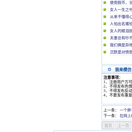
使用假币，
女人一生之
从来不懂得
人怕出名猪
女人的眼泪
夫妻总有吵
我们俩是异
沉默是对愤
我来模仿
注意事项：
1、注册用户方
2、不得发布色
3、不得发布反
4、不要发布重
上一条：
一个胖
下一条：
在网上