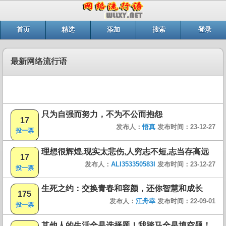
首页
精选
添加
搜索
登录
最新网络流行语
只为自强而努力，不为不公而抱怨
17
发布人：
悟真
发布时间：23-12-27
投一票
理想很辉煌,现实太悲伤,人穷志不短,志当存高远
17
发布人：
ALI353350583I
发布时间：23-12-27
投一票
生死之约：交换青春和容颜，还你智慧和成长
175
发布人：
江舟幸
发布时间：22-09-01
投一票
其他人的生活全是选择题！我踏马全是填空题！