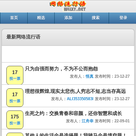
首页
精选
添加
搜索
登录
最新网络流行语
只为自强而努力，不为不公而抱怨
17
发布人：
悟真
发布时间：23-12-27
投一票
理想很辉煌,现实太悲伤,人穷志不短,志当存高远
17
发布人：
ALI353350583I
发布时间：23-12-27
投一票
生死之约：交换青春和容颜，还你智慧和成长
175
发布人：
江舟幸
发布时间：22-09-01
投一票
其他人的生活全是选择题！我踏马全是填空题！