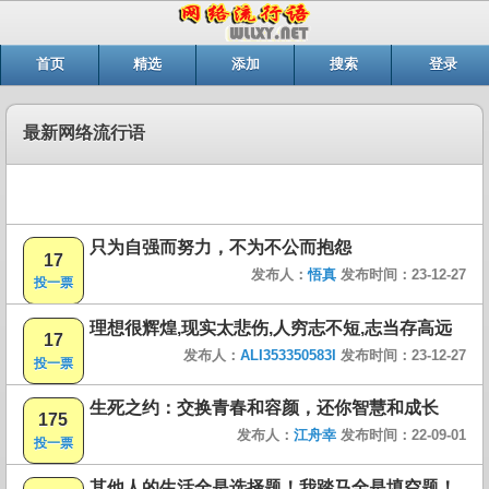
首页
精选
添加
搜索
登录
最新网络流行语
只为自强而努力，不为不公而抱怨
17
发布人：
悟真
发布时间：23-12-27
投一票
理想很辉煌,现实太悲伤,人穷志不短,志当存高远
17
发布人：
ALI353350583I
发布时间：23-12-27
投一票
生死之约：交换青春和容颜，还你智慧和成长
175
发布人：
江舟幸
发布时间：22-09-01
投一票
其他人的生活全是选择题！我踏马全是填空题！