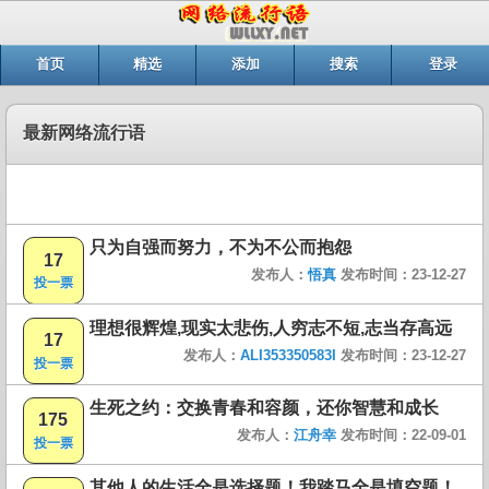
首页
精选
添加
搜索
登录
最新网络流行语
只为自强而努力，不为不公而抱怨
17
发布人：
悟真
发布时间：23-12-27
投一票
理想很辉煌,现实太悲伤,人穷志不短,志当存高远
17
发布人：
ALI353350583I
发布时间：23-12-27
投一票
生死之约：交换青春和容颜，还你智慧和成长
175
发布人：
江舟幸
发布时间：22-09-01
投一票
其他人的生活全是选择题！我踏马全是填空题！