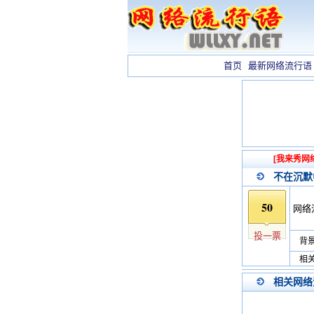
首页
最新网络流行语
[我来秀网
不在沉默
50
网络
投一票
背景
相关
相关网络