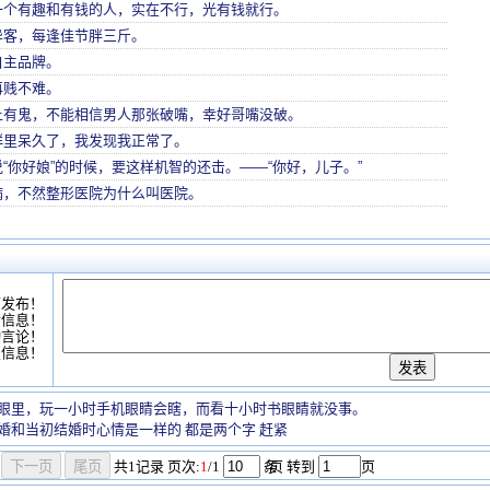
一个有趣和有钱的人，实在不行，光有钱就行。
异客，每逢佳节胖三斤。
自主品牌。
再贱不难。
上有鬼，不能相信男人那张破嘴，幸好哥嘴没破。
群里呆久了，我发现我正常了。
“你好娘”的时候，要这样机智的还击。——“你好，儿子。”
病，不然整形医院为什么叫医院。
可发布！
情信息！
动言论！
复信息！
眼里，玩一小时手机眼睛会瞎，而看十小时书眼睛就没事。
婚和当初结婚时心情是一样的 都是两个字 赶紧
共
1
记录
页次:
1
/1
条
/页 转到
页