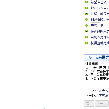
希望自己做
独在异乡为
性格，就是
相贱恨晚，
宁愿相信世
在神经的人
当别人对你说
长得丑就是
我来模仿
注意事项：
1、注册用户方
2、不得发布色
3、不得发布反
4、不要发布重
上一条：
在大人
下一条：
其实离