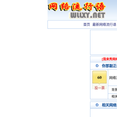
首页
最新网络流行语
[我来秀网
你那副正
60
网络
投一票
背景
相关
相关网络