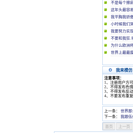
不是每个擦
这年头最容
我平胸我骄
小时候我们
我要努力实
不要和我狂.
为什么欧洲杯
世界上最最废
我来模仿
注意事项：
1、注册用户方
2、不得发布色
3、不得发布反
4、不要发布重
上一条：
世界那
下一条：
我跟伍