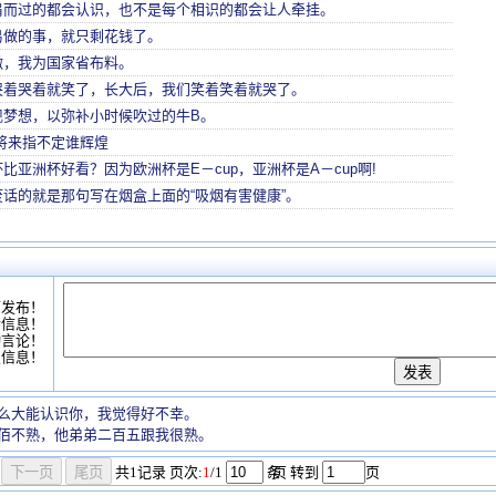
肩而过的都会认识，也不是每个相识的都会让人牵挂。
易做的事，就只剩花钱了。
傲，我为国家省布料。
哭着哭着就笑了，长大后，我们笑着笑着就哭了。
现梦想，以弥补小时候吹过的牛B。
将来指不定谁辉煌
比亚洲杯好看？因为欧洲杯是E－cup，亚洲杯是A－cup啊!
话的就是那句写在烟盒上面的“吸烟有害健康”。
可发布！
情信息！
动言论！
复信息！
么大能认识你，我觉得好不幸。
佰不熟，他弟弟二百五跟我很熟。
共
1
记录
页次:
1
/1
条
/页 转到
页