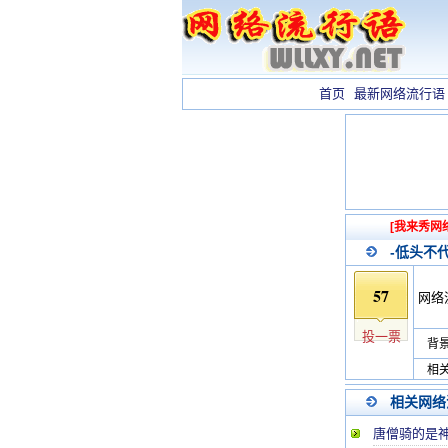
首页
最新网络流行语
[我来秀网
-低头不
57
网络
投一票
背景
相关
相关网络
唐僧骑的是神