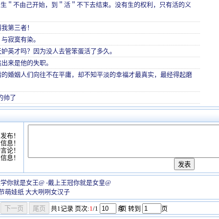
--从＂生＂不由己开始，到＂活＂不下去结束。没有生的权利，只有活的义
叫我第三者！
，与寂寞有染。
天妒英才吗？因为没人去管笨蛋活了多久。
造出来是他的失职。
情的婚姻人们向往不在平庸，却不知平淡的幸福才最真实，最经得起磨
的帅了
可发布！
情信息！
动言论！
复信息！
数学你就是女王@ -戴上王冠你就是女皇@
节萌娃纸 大大咧咧女汉子
共
1
记录
页次:
1
/1
条
/页 转到
页