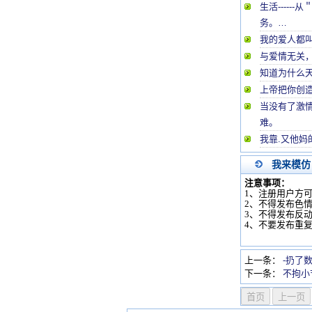
生活----
务。…
我的爱人都
与爱情无关
知道为什么
上帝把你创
当没有了激
难。
我靠.又他妈
我来模仿
注意事项：
1、注册用户方
2、不得发布色
3、不得发布反
4、不要发布重
上一条：
-扔了
下一条：
不拘小