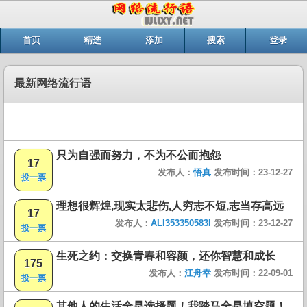
首页
精选
添加
搜索
登录
最新网络流行语
只为自强而努力，不为不公而抱怨
17
发布人：
悟真
发布时间：23-12-27
投一票
理想很辉煌,现实太悲伤,人穷志不短,志当存高远
17
发布人：
ALI353350583I
发布时间：23-12-27
投一票
生死之约：交换青春和容颜，还你智慧和成长
175
发布人：
江舟幸
发布时间：22-09-01
投一票
其他人的生活全是选择题！我踏马全是填空题！