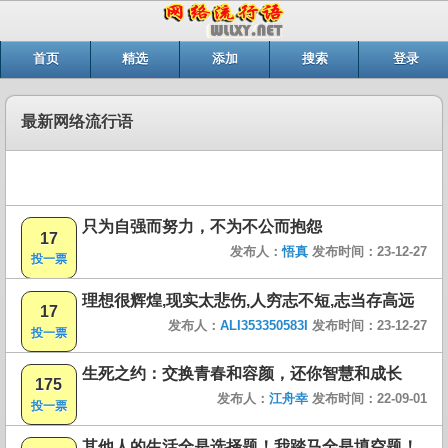
首页
精选
添加
搜索
登录
最新网络流行语
只为自强而努力，不为不公而抱怨
17
发布人：
悟真
发布时间：23-12-27
投一票
理想很辉煌,现实太悲伤,人穷志不短,志当存高远
17
发布人：
ALI353350583I
发布时间：23-12-27
投一票
生死之约：交换青春和容颜，还你智慧和成长
175
发布人：
江舟幸
发布时间：22-09-01
投一票
其他人的生活全是选择题！我踏马全是填空题！