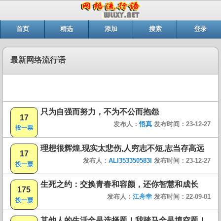
首页
精选
添加
搜索
登录
最新网络流行语
只为自强而努力，不为不公而抱怨
17
发布人：
悟真
发布时间：23-12-27
投一票
理想很辉煌,现实太悲伤,人穷志不短,志当存高远
17
发布人：
ALI353350583I
发布时间：23-12-27
投一票
生死之约：交换青春和容颜，还你智慧和成长
175
发布人：
江舟幸
发布时间：22-09-01
投一票
其他人的生活全是选择题！我踏马全是填空题！