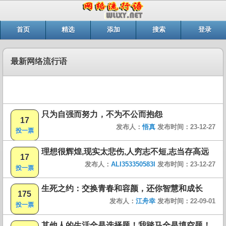
首页
精选
添加
搜索
登录
最新网络流行语
只为自强而努力，不为不公而抱怨
17
发布人：
悟真
发布时间：23-12-27
投一票
理想很辉煌,现实太悲伤,人穷志不短,志当存高远
17
发布人：
ALI353350583I
发布时间：23-12-27
投一票
生死之约：交换青春和容颜，还你智慧和成长
175
发布人：
江舟幸
发布时间：22-09-01
投一票
其他人的生活全是选择题！我踏马全是填空题！